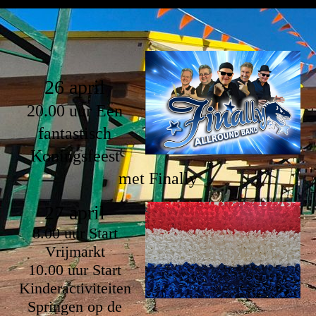
26 april
20.00 uur Een
fantastisch
Koningsfeest
met Finally
27 april
8.00 uur Start
Vrijmarkt
10.00 uur Start
Kinderactiviteiten
Springen op de